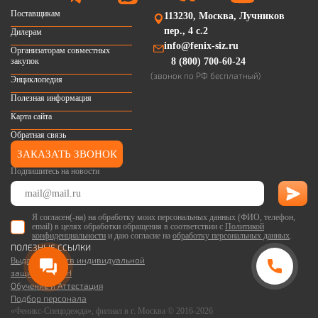
Поставщикам
113230, Москва, Лучников
пер., 4 с.2
Дилерам
info@fenix-siz.ru
Организаторам совместных
закупок
8 (800) 700-60-24
(звонок по РФ бесплатный)
Энциклопедия
Полезная информация
Карта сайта
Обратная связь
ЗАКАЗАТЬ ЗВОНОК
Подпишитесь на новости
Я согласен(-на) на обработку моих персональных данных (ФИО, телефон,
email) в целях обработки обращения в соответствии с
Политикой
конфиденциальности
и даю согласие на
обработку персональных данных
.
ПОЛЕЗНЫЕ ССЫЛКИ
Выдача средств индивидуальной
защиты по ЕТН
Обучение и Аттестация
Подбор персонала
«Феникс-Спецодежда», филиал в г. Москва © 2016-2026