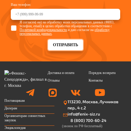
Ваш телефон:
Я согласен(-на) на обработку моих персональных данных (ФИО,
телефон, email) в целях обработки обращения в соответствии с
Политикой конфиденциальности
и даю согласие на
обработку
персональных данных
.
ОТПРАВИТЬ
Доставка и оплата
Порядок возврата
Отзывы
Контакты
Поставщикам
113230, Москва, Лучников
пер., 4 с.2
Дилерам
info@fenix-siz.ru
Организаторам совместных
8 (800) 700-60-24
закупок
(звонок по РФ бесплатный)
Энциклопедия