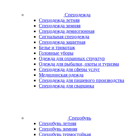
Спецодежда
Спецодежда летняя
Спецодежда зимняя
Спецодежда демисезонная
Сигнальная спецодежда
Спецодежда защитная
Белье и трикотаж
Головные уборы
Одежда для охранных структур
Одежда для рыбалки, охоты и туризма
Спецодежда для сферы услуг
Медицинская одежда
Спецодежда для пищевого производства
Спецодежда для сварщика
Спецобувь
Спецобувь летняя
Спецобувь зимняя
Спецобувь термостойкая