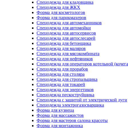
Спецодежда для кладовщика
Спецодежда для ЖКХ
Форма для косметологов
Форма для парикмахеров
Спецодежда для автомеханников
Спецодежда для автомойки
Спецодежда для автосервисов
Спецодежда для автослесарей
Спецодежда для бетонщика
Спецодежда для маляров
Спецодежда для мясокомбината
Спецодежда для нефтяников
Спецодежда для операторов котельной (кочег
Спецодежда для прорабов
Спецодежда для столяра
Спецодежда для стропальщика
Спецодежда для токарей
Спецодежда для энергетиков
Спецодежда пескоструйщика
Спецодежда с защитой от электрической дуги
Спецодежда электрогазосварщика
Форма для кузнеца
Форма для массажистов
Форма для мастеров салона красоты
Форма для монтажника