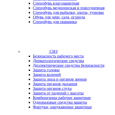
Спецобувь влагозащитная
Спецобувь медицинская и повседневная
Спецобувь для рыбалки, охоты, туризма
Обувь для дачи, сада, огорода
Спецобувь для сварщика
СИЗ
Безопасность рабочего места
Дерматологические средства
Диэлектрические средства безопасности
Защита головы
Защита коленей
Защита лица и органов зрения
Защита органов дыхания
Защита органов слуха
Защита от падений с высоты
Комбинезоны рабочие защитные
Одноразовые средства защиты
Фартуки, нарукавники защитные