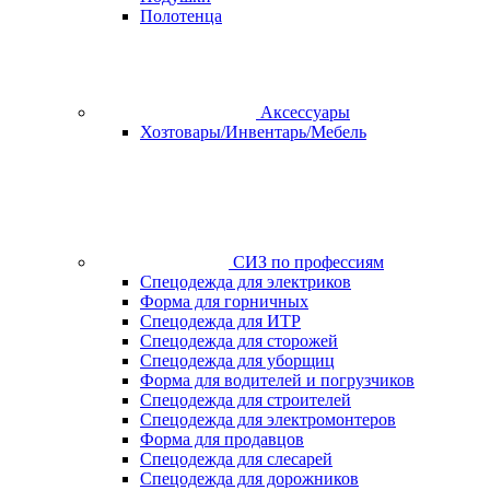
Полотенца
Аксессуары
Хозтовары/Инвентарь/Мебель
СИЗ по профессиям
Спецодежда для электриков
Форма для горничных
Спецодежда для ИТР
Спецодежда для сторожей
Спецодежда для уборщиц
Форма для водителей и погрузчиков
Спецодежда для строителей
Спецодежда для электромонтеров
Форма для продавцов
Спецодежда для слесарей
Спецодежда для дорожников