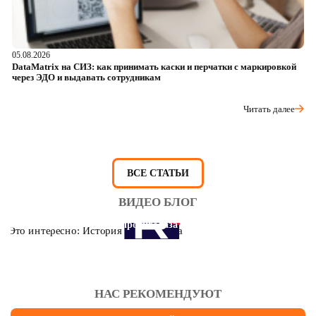
05.08.2026
04
DataMatrix на СИЗ: как принимать каски и перчатки с маркировкой
Ш
через ЭДО и выдавать сотрудникам
ра
Читать далее
ВСЕ СТАТЬИ
ВИДЕО БЛОГ
Это интересно: История противогаза
НАС РЕКОМЕНДУЮТ