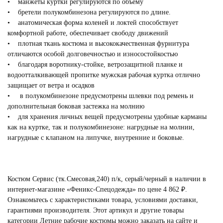
• манжеты куртки регулируются по объему
• бретели полукомбинезона регулируются по длине.
• анатомическая форма коленей и локтей способствует
комфортной работе, обеспечивает свободу движений
• плотная ткань костюма и высококачественная фурнитура
отличаются особой долговечностью и износостойкостью
• благодаря воротнику-стойке, ветрозащитной планке и
водоотталкивающей пропитке мужская рабочая куртка отлично
защищает от ветра и осадков
• в полукомбинезоне предусмотрены шлевки под ремень и
дополнительная боковая застежка на молнию
• для хранения личных вещей предусмотрены удобные карманы
как на куртке, так и полукомбинезоне: нагрудные на молнии,
нагрудные с клапаном на липучке, внутренние и боковые.
Костюм Сервис (тк.Смесовая,240) п/к, серый/черный в наличии в
интернет-магазине «Феникс-Спецодежда» по цене 4 862 ₽.
Ознакомьтесь с характеристиками товара, условиями доставки,
гарантиями производителя. Этот артикул и другие товары
категории
Летние рабочие костюмы
можно заказать на сайте и