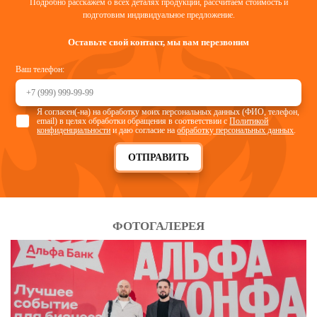
Подробно расскажем о всех деталях продукции, рассчитаем стоимость и
подготовим индивидуальное предложение.
Оставьте свой контакт, мы вам перезвоним
Ваш телефон:
Я согласен(-на) на обработку моих персональных данных (ФИО, телефон,
email) в целях обработки обращения в соответствии с
Политикой
конфиденциальности
и даю согласие на
обработку персональных данных
.
ОТПРАВИТЬ
ФОТОГАЛЕРЕЯ