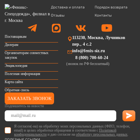
Доставка и оплата
Порядок возврата
Отзывы
Контакты
Поставщикам
113230, Москва, Лучников
пер., 4 с.2
Дилерам
info@fenix-siz.ru
Организаторам совместных
закупок
8 (800) 700-60-24
(звонок по РФ бесплатный)
Энциклопедия
Полезная информация
Карта сайта
Обратная связь
ЗАКАЗАТЬ ЗВОНОК
Подпишитесь на новости
Я согласен(-на) на обработку моих персональных данных (ФИО, телефон,
email) в целях обработки обращения в соответствии с
Политикой
конфиденциальности
и даю согласие на
обработку персональных данных
.
ПОЛЕЗНЫЕ ССЫЛКИ