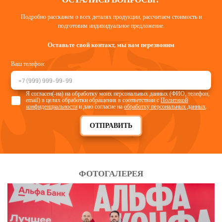
Подробно расскажем о всех деталях продукции, рассчитаем стоимость и
подготовим индивидуальное предложение.
Оставьте свой контакт, мы вам перезвоним
Ваш телефон:
Я согласен(-на) на обработку моих персональных данных (ФИО, телефон,
email) в целях обработки обращения в соответствии с
Политикой
конфиденциальности
и даю согласие на
обработку персональных данных
.
ОТПРАВИТЬ
ФОТОГАЛЕРЕЯ