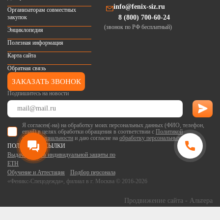
info@fenix-siz.ru
Организаторам совместных
закупок
8 (800) 700-60-24
(звонок по РФ бесплатный)
Энциклопедия
Полезная информация
Карта сайта
Обратная связь
ЗАКАЗАТЬ ЗВОНОК
Подпишитесь на новости
Я согласен(-на) на обработку моих персональных данных (ФИО, телефон,
email) в целях обработки обращения в соответствии с
Политикой
конфиденциальности
и даю согласие на
обработку персональных данных
.
ПОЛЕЗНЫЕ ССЫЛКИ
Выдача средств индивидуальной защиты по
ЕТН
Обучение и Аттестация
Подбор персонала
«Феникс-Спецодежда», филиал в г. Москва © 2016-2026
Продвижение сайта
- Альтера