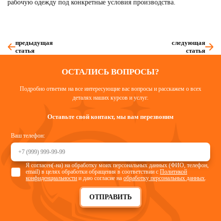
рабочую одежду под конкретные условия производства.
предыдущая
следующая
статья
статья
ОСТАЛИСЬ ВОПРОСЫ?
Подробно ответим на все интересующие вас вопросы и расскажем о всех
деталях наших курсов и услуг.
Оставьте свой контакт, мы вам перезвоним
Ваш телефон:
Я согласен(-на) на обработку моих персональных данных (ФИО, телефон,
email) в целях обработки обращения в соответствии с
Политикой
конфиденциальности
и даю согласие на
обработку персональных данных
.
ОТПРАВИТЬ